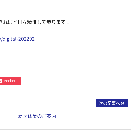
きればと日々精進して参ります！
/digital-202202
Pocket
次の記事へ
夏季休業のご案内